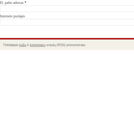
El. pašto adresas
*
Interneto puslapis
Tinklalapio
įrašų
ir
komentarų
srautų (RSS) prenumerata.