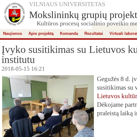
VILNIAUS UNIVERSITETAS
Mokslininkų grupių projekt
Kultūros procesų socialinio poveikio me
Naujienos
Apie projektą
Komanda
Rezultatai
Virtuali labora
Įvyko susitikimas su Lietuvos ku
institutu
2018-05-15 16:21
Gegužės 8 d. į
susitikimas su 
Lietuvos kultūr
Dėkojame partn
praleistą laiką i