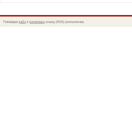
Tinklalapio
įrašų
ir
komentarų
srautų (RSS) prenumerata.