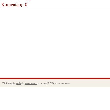
Komentarų: 0
Tinklalapio
įrašų
ir
komentarų
srautų (RSS) prenumerata.